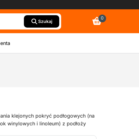
0
Szukaj
ienta
ania klejonych pokryć podłogowych (na
ok winylowych i linoleum) z podłoży
 o małej i średniej powierzchni.