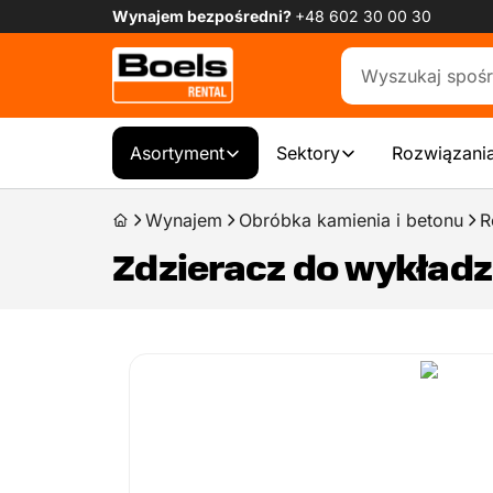
Wynajem bezpośredni?
+48 602 30 00 30
Asortyment
Sektory
Rozwiązania
Wynajem
Obróbka kamienia i betonu
R
Zdzieracz do wykładz