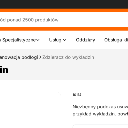
 Specjalistyczne
Usługi
Oddziały
Obsługa kl
enowacja podłogi
Zdzieracz do wykładzin
in
10114
Niezbędny podczas usuw
przykład wykładzin, powł
betonowych i drewnianych