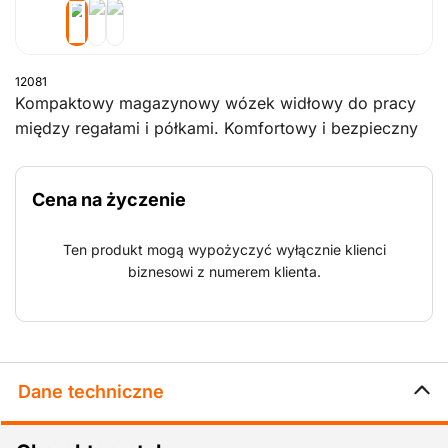
12081
Kompaktowy magazynowy wózek widłowy do pracy
między regałami i półkami. Komfortowy i bezpieczny
dzięki regulowanemu siedzisku dla operatora.
Operator ma zatem zawsze dobrą widoczność ładunku
Cena na życzenie
niezależnie od swojego wzrostu. Obsługa jest prosta, a
przyspieszenie i właściwości hamowania są na bardzo
Ten produkt mogą wypożyczyć wyłącznie klienci
wysokim poziomie.
biznesowi z numerem klienta.
Dane techniczne