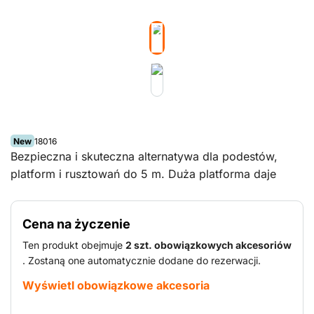
New
18016
Bezpieczna i skuteczna alternatywa dla podestów,
platform i rusztowań do 5 m. Duża platforma daje
użytkownikom (instalatorom, osobom wykańczającym
ściany i układającym przewody) wystarczająco dużo
Cena na życzenie
przestrzeni roboczej i miejsca na narzędzia i
urządzenia. Dzięki jej wielkości nie musisz jej często
Ten produkt obejmuje
2 szt. obowiązkowych akcesoriów
przestawiać. To elektryczne rusztowanie o szerokości
. Zostaną one automatycznie dodane do rezerwacji.
tylko 0,78 m pasuje do wszystkich standardowych
Wyświetl obowiązkowe akcesoria
drzwi.