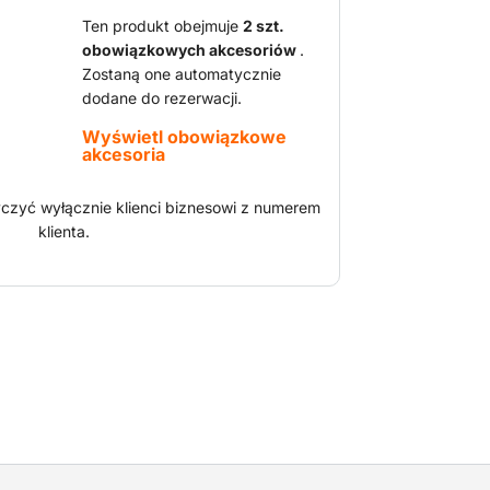
oli trakcji i oscylującej osi przedniej
jest zwrotny również na nierównych
Ten produkt obejmuje
2 szt.
obowiązkowych akcesoriów
.
Zostaną one automatycznie
dodane do rezerwacji.
Wyświetl obowiązkowe
akcesoria
zyć wyłącznie klienci biznesowi z numerem
klienta.