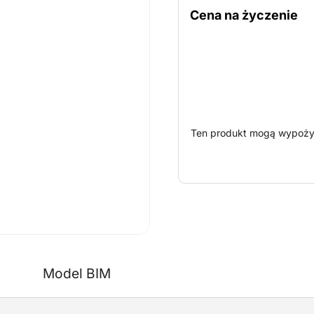
Dzięki automatycznej kontr
Cena na życzenie
(kierowanej), podnośnik 
powierzchniach.
Ten produkt mogą wypożyc
Model BIM