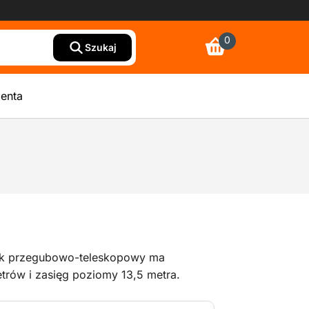
0
Szukaj
ienta
ik przegubowo-teleskopowy ma
rów i zasięg poziomy 13,5 metra.
3d i może wjeżdżać na różną wysokość.