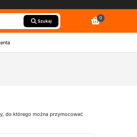
0
Szukaj
ienta
wy, do którego można przymocować