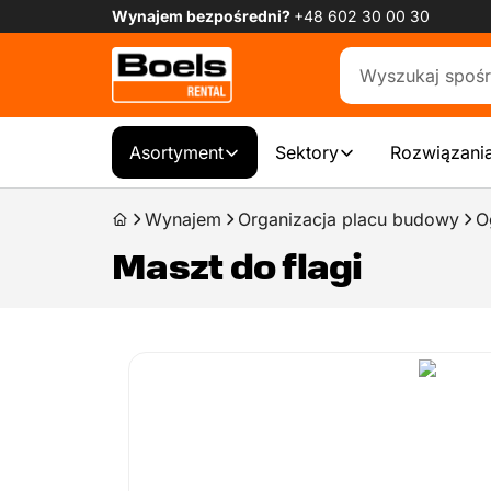
Wynajem bezpośredni?
+48 602 30 00 30
Asortyment
Sektory
Rozwiązania
Wynajem
Organizacja placu budowy
O
Maszt do flagi