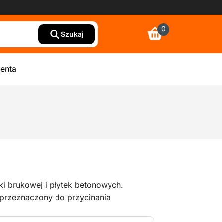
0
Szukaj
ienta
tki brukowej i płytek betonowych.
 przeznaczony do przycinania
aturalnego.