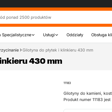
 Specjalistyczne
Usługi
Oddziały
Obsługa kl
rzycinanie
Gilotyna do płytek i klinkieru 430 mm
klinkieru 430 mm
11183
Gilotyny do kamieni, kos
Produkt numer 11183 jest
krawężników i kamienia n