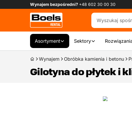
Wynajem bezpośredni?
+48 602 30 00 30
Asortyment
Sektory
Rozwiązania
Wynajem
Obróbka kamienia i betonu
P
Gilotyna do płytek i 