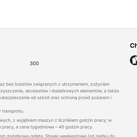
Ch
300
raz bez kosztów związanych z utrzymaniem, zużyciem
, czyszczenia, akcesoriów i dodatkowych elementów, a także
 ubezpieczenie od szkód oraz ochronę przed pożarem i
 transportu.
wych, z wyjątkiem maszyn z licznikiem godzin pracy; w
 pracy, a cena tygodniowa – 40 godzin pracy.
jest dodatkowa opłata. Stawki weekendowe (od piątku do