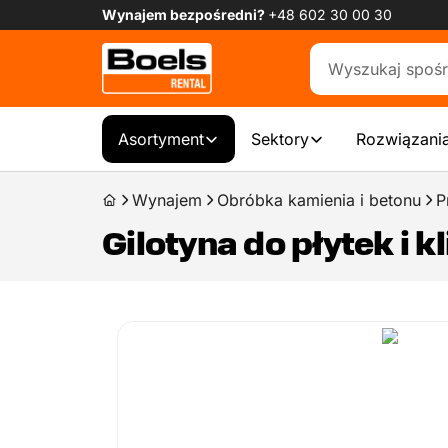
Wynajem bezpośredni?
+48 602 30 00 30
Asortyment
Sektory
Rozwiązania
Wynajem
Obróbka kamienia i betonu
P
Gilotyna do płytek i 