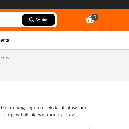
0
Szukaj
ienta
lków
zenia mającego na celu kontrolowanie
lokujący hak ułatwia montaż oraz
ną linię ogrodzenia. Maksymalna