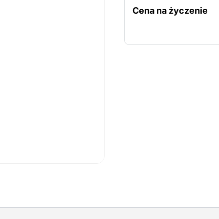
odległość między szczeb
Cena na życzenie
barierka zaporowa jest pr