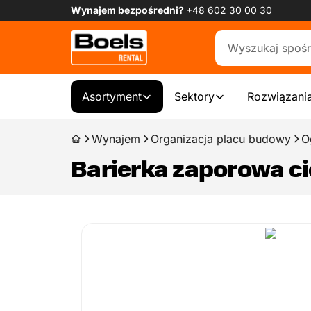
Wynajem bezpośredni?
+48 602 30 00 30
Asortyment
Sektory
Rozwiązania
Wynajem
Organizacja placu budowy
O
Barierka zaporowa c