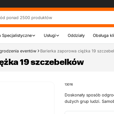
 Specjalistyczne
Usługi
Oddziały
Obsługa kl
grodzenia eventów
Barierka zaporowa ciężka 19 szczebe
iężka 19 szczebelków
13016
Doskonały sposób odgrod
dużych grup ludzi. Samob
zapewnia prostą i stabil