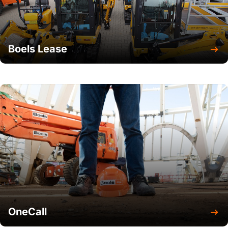
Boels Lease
OneCall