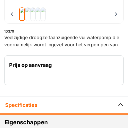
10379
Veelzijdige droogzelfaanzuigende vuilwaterpomp die
voornamelijk wordt ingezet voor het verpompen van
chemische vloeistoffen. In de vuilwaterpomp zit een
centrifugaalpomp die wordt aangedreven door een 25
Prijs op aanvraag
kW dieselmotor. De pomp heeft een capaciteit van 385
m3 en een opvoerhoogte van 30 meter. Deze
chemiepomp is uitgerust met een vacuümsysteem en
een vacuümpomp. Met deze droogopgestelde pomp
kunt u rekenen op een krachtige zuigwerking van 8 à 9
meter of tussen de 70 tot 100 meter zuiglengte. Het
Specificaties
vooraf opvullen met water is bij deze vuilwaterpomp
niet nodig. Hierdoor is hij snel inzetbaar.
Eigenschappen
De diesel vuilwaterpomp is speciaal ontwikkeld voor