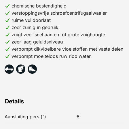
chemische bestendigheid
chemische vloeistoffen en daarom perfect voor
verstoppingsvrije schroefcentrifugaalwaaier
industriële omgevingen. Door de grotere vuildoorlaat
ruime vuildoorlaat
van deze vuilwaterpomp is hij in staat om dikkere
zeer zuinig in gebruik
vloeistoffen en grotere bestanddelen te verpompen.
zuigt zeer snel aan en tot grote zuighoogte
Deze chemiepomp wordt standaard geleverd in
zeer laag geluidsniveau
geluidgedempte uitvoering.
verpompt dikvloeibare vloeistoffen met vaste delen
verpompt moeiteloos ruw rioolwater
Details
Aansluiting pers (")
6