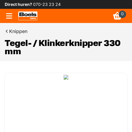
Direct huren?
070-23 23 24
0
Knippen
Tegel- / Klinkerknipper 330
mm