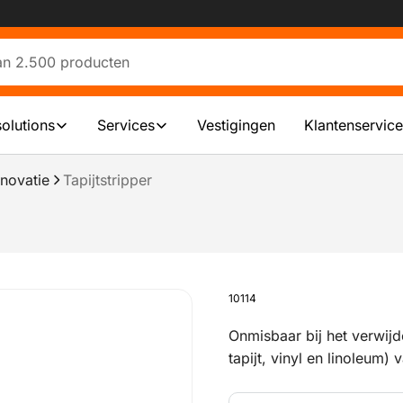
solutions
Services
Vestigingen
Klantenservice
novatie
Tapijtstripper
10114
Onmisbaar bij het verwijd
tapijt, vinyl en linoleum)
houten vloeren.