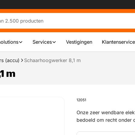
solutions
Services
Vestigingen
Klantenservice
s (accu)
Schaarhoogwerker 8,1 m
1 m
12051
Onze zeer wendbare elekt
bedoeld om recht onder 
gevels en wanden te plaa