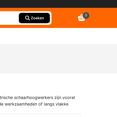
0
Zoeken
rische schaarhoogwerkers zijn vooral
de werkzaamheden of langs vlakke
tsen. Ze zijn doorgaans minder groot dan