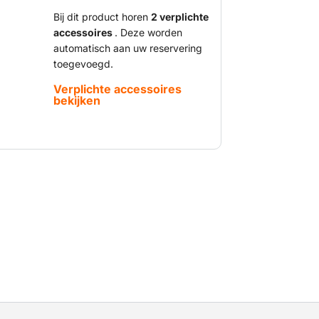
aar hebben vaak een groter
rotere platform bieden ze ook meer
Bij dit product horen
2 verplichte
accessoires
. Deze worden
nsen en materialen veilig mee naar de
automatisch aan uw reservering
 om er allerlei werkzaamheden te
toegevoegd.
che schaarhoogwerker is voorzien van een
hikt voor binnenwerk.
Verplichte accessoires
bekijken