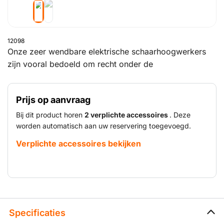
12098
Onze zeer wendbare elektrische schaarhoogwerkers
zijn vooral bedoeld om recht onder de
werkzaamheden of langs vlakke gevels en wanden te
plaatsen. Ze zijn doorgaans minder groot dan
Prijs op aanvraag
telescoophoogwerkers, maar hebben vaak een groter
hefvermogen. Door hun grotere platform bieden ze
Bij dit product horen
2 verplichte accessoires
. Deze
ook meer werkruimte. U kunt er mensen en materialen
worden automatisch aan uw reservering toegevoegd.
veilig mee naar de gewenste hoogte brengen om er
Verplichte accessoires bekijken
allerlei werkzaamheden te verrichten. Een elektrische
schaarhoogwerker is voorzien van een accu en is met
name geschikt voor binnenwerk.
Specificaties