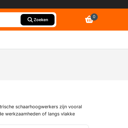
0
Zoeken
rische schaarhoogwerkers zijn vooral
de werkzaamheden of langs vlakke
tsen. Ze zijn doorgaans minder groot dan