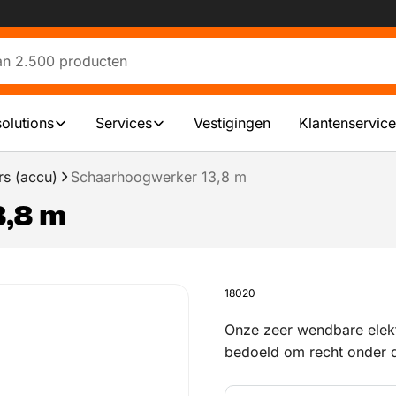
solutions
Services
Vestigingen
Klantenservice
s (accu)
Schaarhoogwerker 13,8 m
3,8 m
18020
Onze zeer wendbare elekt
bedoeld om recht onder 
gevels en wanden te plaa