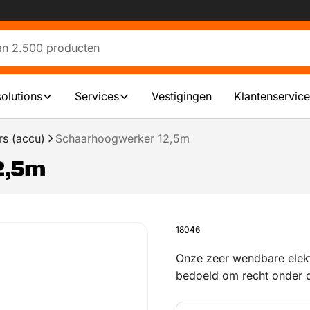
solutions
Services
Vestigingen
Klantenservice
s (accu)
Schaarhoogwerker 12,5m
2,5m
18046
Onze zeer wendbare elekt
bedoeld om recht onder 
gevels en wanden te plaa