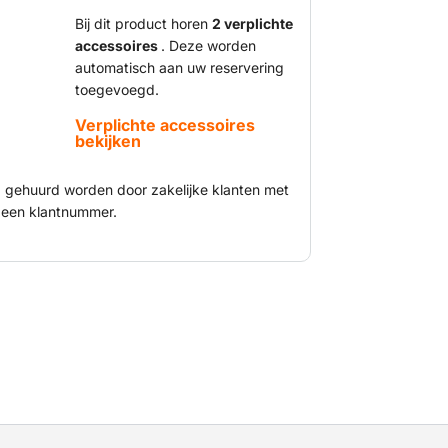
aar hebben vaak een groter
rotere platform bieden ze ook meer
Bij dit product horen
2 verplichte
accessoires
. Deze worden
nsen en materialen veilig mee naar de
automatisch aan uw reservering
 om er allerlei werkzaamheden te
toegevoegd.
che schaarhoogwerker is voorzien van een
hikt voor binnenwerk.
Verplichte accessoires
bekijken
nd gehuurd worden door zakelijke klanten met
een klantnummer.