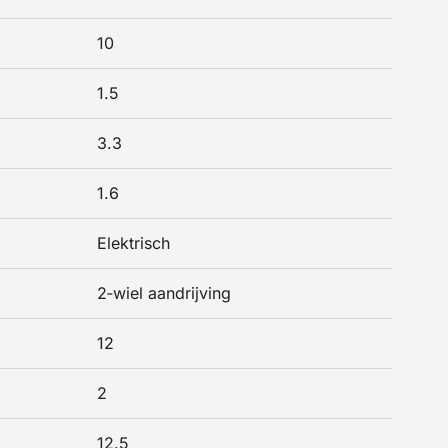
10
1.5
3.3
1.6
Elektrisch
2‑wiel aandrijving
12
2
12.5