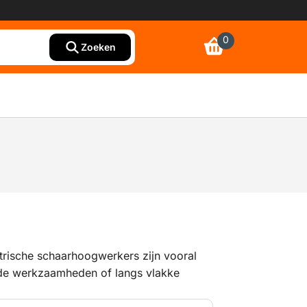
0
Zoeken
rische schaarhoogwerkers zijn vooral
de werkzaamheden of langs vlakke
tsen. Ze zijn doorgaans minder groot dan