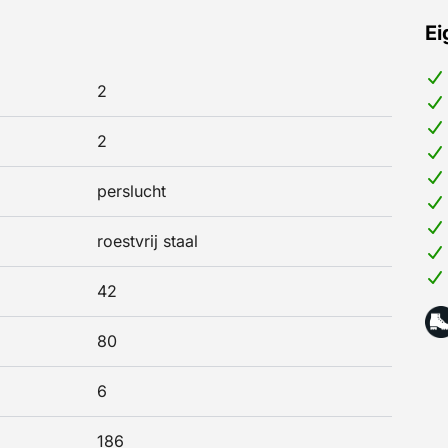
Ei
2
2
perslucht
roestvrij staal
42
80
6
186