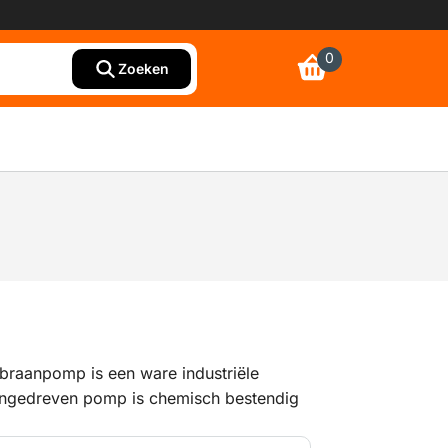
0
Zoeken
raanpomp is een ware industriële
ngedreven pomp is chemisch bestendig
D c IIB TX rating. De membraanpomp