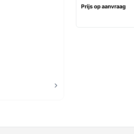
verpompt een breed scala
Prijs op aanvraag
chemische vloeistoffen. 
allround-pomp die onbep
pompcapaciteit is afhank
heeft een maximumcapacit
van 8 bar. De 2” DIN-flen
van de luchtgedreven m
pompslangen kunt monte
De membraanpomp is best
wordt de droogzelfaanz
veel gehuurd voor het ve
met een hoge pH-waarde 
perslucht-aangedreven is,
ATEX-zones. Dit maakt he
wordt dan ook vaak gehuu
werkzaamheden op explosi