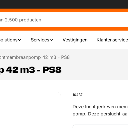
solutions
Services
Vestigingen
Klantenservice
chtmembraanpomp 42 m3 - PS8
 42 m3 - PS8
10437
Deze luchtgedreven memb
pomp. Deze perslucht-aa
en heeft een ATEX II 2 G