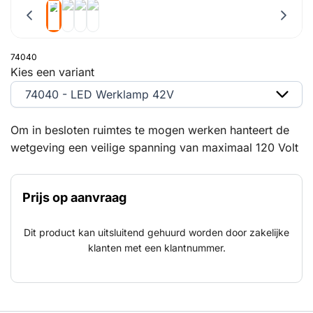
74040
Kies een variant
74040 - LED Werklamp 42V
Om in besloten ruimtes te mogen werken hanteert de
wetgeving een veilige spanning van maximaal 120 Volt
DC en 50 Volt AC. Om deze reden bieden wij op het
gebied van verlichting een groot assortiment 42 Volt
Prijs op aanvraag
lampen zodat wij voor al uw toepassingen een
geschikte lamp kunnen leveren. Wij volgen de
Dit product kan uitsluitend gehuurd worden door zakelijke
ontwikkelingen en toepassingen van LED op de voet
klanten met een klantnummer.
en vanwege de vele voordelen zal het assortiment dan
ook continu blijven toenemen.