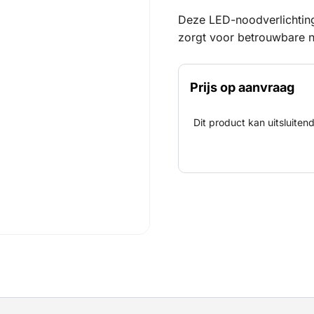
Deze LED-noodverlichting
zorgt voor betrouwbare no
bouwplaatsen en industrië
techniek ondersteunt een
Prijs op aanvraag
zichtbaarheid.
Dit product kan uitsluite