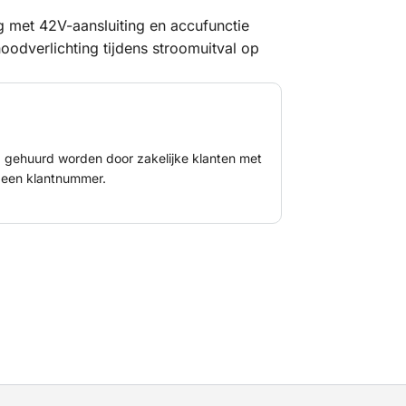
 met 42V-aansluiting en accufunctie
odverlichting tijdens stroomuitval op
le locaties. De energiezuinige LED-
 veilige evacuatie en goede
nd gehuurd worden door zakelijke klanten met
een klantnummer.