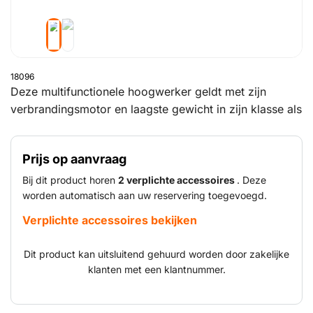
18096
Deze multifunctionele hoogwerker geldt met zijn
verbrandingsmotor en laagste gewicht in zijn klasse als
instapmodel. Daarnaast is het een voordelig alternatief
voor toepassingen op gemiddelde hoogte. Het
Prijs op aanvraag
hefwerkplatform onderscheidt zich ook door zijn
geringe brandstofverbruik.
Bij dit product horen
2 verplichte accessoires
. Deze
worden automatisch aan uw reservering toegevoegd.
Verplichte accessoires bekijken
Dit product kan uitsluitend gehuurd worden door zakelijke
klanten met een klantnummer.