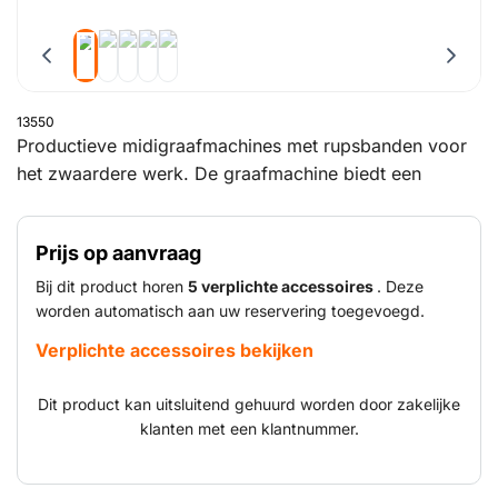
13550
Productieve midigraafmachines met rupsbanden voor
het zwaardere werk. De graafmachine biedt een
grotere wendbaarheid. Giek en dipper zijn op elkaar
afgestemd en bieden een optimale
Prijs op aanvraag
graafuiteindegeometrie. Dit maakt het werken en laden
in kleine ruimtes makkelijker. De motoren passen zich
Bij dit product horen
5 verplichte accessoires
. Deze
met automatische kickdown direct aan wijzigingen in
worden automatisch aan uw reservering toegevoegd.
de terreinomstandigheden aan.
Verplichte accessoires bekijken
Dit product kan uitsluitend gehuurd worden door zakelijke
klanten met een klantnummer.