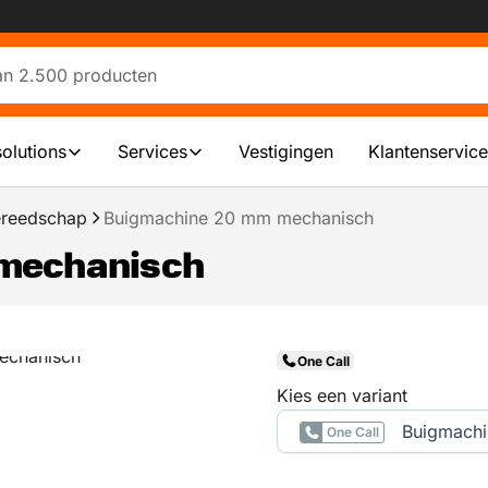
solutions
Services
Vestigingen
Klantenservice
ereedschap
Buigmachine 20 mm mechanisch
mechanisch
One Call
Kies een variant
Buigmach
One Call