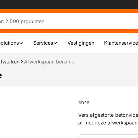
solutions
Services
Vestigingen
Klantenservice
afwerken
Afwerkspaan benzine
e
10949
Vers afgestorte betonvlo
af met deze afwerkspaan