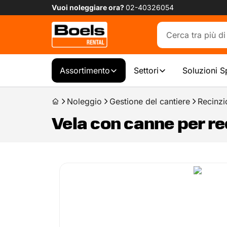
Vuoi noleggiare ora?
02-40326054
Assortimento
Settori
Soluzioni S
Noleggio
Gestione del cantiere
Recinzi
Vela con canne per re