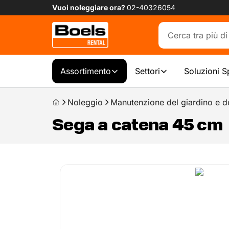
Vuoi noleggiare ora?
02-40326054
Assortimento
Settori
Soluzioni S
Noleggio
Manutenzione del giardino e d
Sega a catena 45 cm