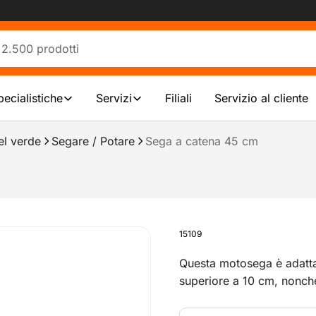
pecialistiche
Servizi
Filiali
Servizio al cliente
el verde
Segare / Potare
Sega a catena 45 cm
15109
Questa motosega è adatta 
superiore a 10 cm, nonché
legno, purché dotata dell