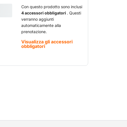
catena, freno catena, protezione per la
matica della catena. Inoltre, è
Con questo prodotto sono inclusi
4 accessori obbligatori
. Questi
ma antivibrazione e tecnologia di
verranno aggiunti
so sicuro, sono obbligatori pantaloni e
automaticamente alla
 sega è adatta per vari lavori di taglio
prenotazione.
 precisione.
Visualizza gli accessori
obbligatori