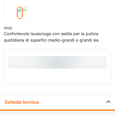
10125
Confortevole lavasciuga con sedile per la pulizia
quotidiana di superfici medio-grandi o grandi sia
esterne sia interne.
L'uso all'aperto di questa macchina è possibile solo se
la superficie è completamente asciutta e il terreno è
piano.
Scheda tecnica