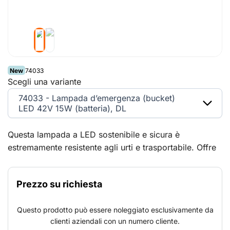
New
74033
Scegli una variante
74033 - Lampada d’emergenza (bucket)
LED 42V 15W (batteria), DL
Questa lampada a LED sostenibile e sicura è
estremamente resistente agli urti e trasportabile. Offre
la soluzione ideale per l’illuminazione temporanea di
cantieri impiantistici ed edili, come cantieri navali e altri
Prezzo su richiesta
luoghi dove si lavora in condizioni difficili.
Questo prodotto può essere noleggiato esclusivamente da
clienti aziendali con un numero cliente.