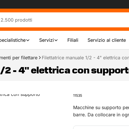
pecialistiche
Servizi
Filiali
Servizio al cliente
menti per filettare
Filettatrice manuale 1/2 - 4" elettrica c
/2 - 4" elettrica con suppor
11535
‎Macchine su supporto per
barre. Da collocare in ogn
compatte.