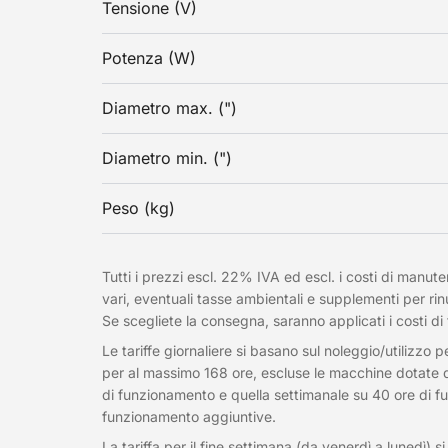
Tensione (V)
Potenza (W)
Diametro max. (")
Diametro min. (")
Peso (kg)
Tutti i prezzi escl. 22% IVA ed escl. i costi di manute
vari, eventuali tasse ambientali e supplementi per rin
Se scegliete la consegna, saranno applicati i costi di
Le tariffe giornaliere si basano sul noleggio/utilizzo 
per al massimo 168 ore, escluse le macchine dotate di c
di funzionamento e quella settimanale su 40 ore di f
funzionamento aggiuntive.
La tariffa per il fine settimana (da venerdì a lunedì) 