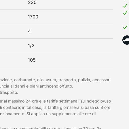
230
1700
4
1/2
105
nzione, carburante, olio, usura, trasporto, pulizia, accessori
uncia ai danni e piani antincendio/furto.
 trasporto.
per al massimo 24 ore e le tariffe settimanali sul noleggio/uso
ontaore; in tal caso, la tariffa giornaliera si basa su 8 ore
unzionamento. Si applica un supplemento alle ore di
si basa su un noleggio/utilizzo per al massimo 72 ore (la