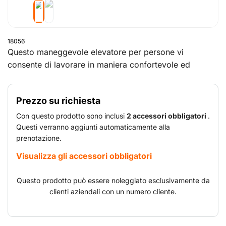
18056
Questo maneggevole elevatore per persone vi
consente di lavorare in maniera confortevole ed
efficiente a grandi altezze, tra scaffalature, all'interno
di magazzini e capannoni industriali. Si presta inoltre
Prezzo su richiesta
ad applicazioni per l'esecuzione di operazioni di
manutenzione, riparazione e montaggio.
Con questo prodotto sono inclusi
2 accessori obbligatori
.
Questi verranno aggiunti automaticamente alla
prenotazione.
Visualizza gli accessori obbligatori
Questo prodotto può essere noleggiato esclusivamente da
clienti aziendali con un numero cliente.