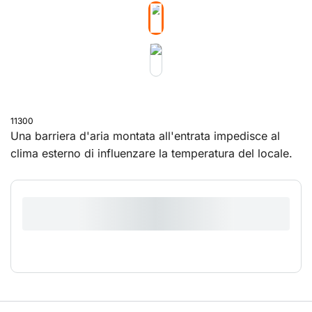
11300
Una barriera d'aria montata all'entrata impedisce al
clima esterno di influenzare la temperatura del locale.
Grazie a questo dispositivo, potrete godere di un
ambiente sufficientemente caldo ricorrendo in minor
misura al riscaldamento.