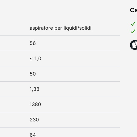
Ca
aspiratore per liquidi/solidi
56
≤ 1,0
50
1,38
1380
230
64