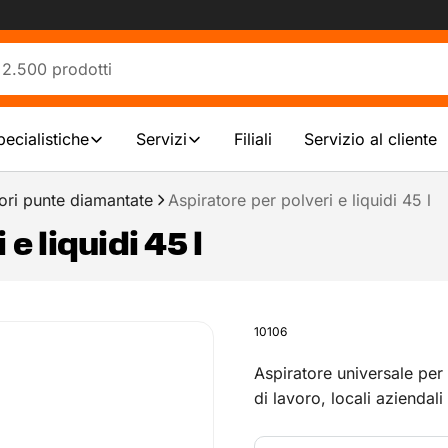
pecialistiche
Servizi
Filiali
Servizio al cliente
ori punte diamantate
Aspiratore per polveri e liquidi 45 l
e liquidi 45 l
10106
Aspiratore universale per s
di lavoro, locali aziendal
dimensioni, secco o umid