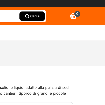
0
Cerca
olidi e liquidi adatto alla pulizia di sedi
i o cantieri. Sporco di grandi e piccole
o nonché liquidi vengono aspirati con