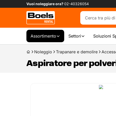
Vuoi noleggiare ora?
02-40326054
Assortimento
Settori
Soluzioni S
Noleggio
Trapanare e demolire
Access
Aspiratore per polveri 