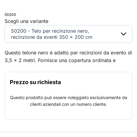
50200
Scegli una variante
50200 - Telo per recinzione nero,
recinzione da eventi 350 x 200 cm
Questo telone nero è adatto per recinzioni da evento di
3,5 x 2 metri. Fornisce una copertura ordinata e
aumenta la privacy durante festival, cantieri o altre
aree delimitate. Il design neutro lo rende adatto a vari
Prezzo su richiesta
contesti, dagli eventi aziendali ai cantieri temporanei. Il
telone è facile da fissare e rappresenta una soluzione
Questo prodotto può essere noleggiato esclusivamente da
pratica per schermare la vista o creare zone tranquille
clienti aziendali con un numero cliente.
in ambienti affollati.