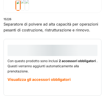
15226
Separatore di polvere ad alta capacità per operazioni
pesanti di costruzione, ristrutturazione e rinnovo.
Adatto all'aspirazione continua di polveri (sottili) e altri
materiali. Il separatore è eco-sostenibile e sicuro sia
per l'uomo che per l'ambiente. Consente di lavorare in
un ambiente sicuro rimuovendo polveri (sottili) nocive
per l'operatore e per le eventuali persone presenti. La
Con questo prodotto sono inclusi
2 accessori obbligatori
.
soluzione per problemi con polveri sottili grazie alla
Questi verranno aggiunti automaticamente alla
combinazione unica di un filtro principale e sacchi per
prenotazione.
la povere studiati appositamente che svolgono in parte
Visualizza gli accessori obbligatori
la funzione del filtro.