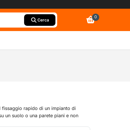
0
Cerca
fissaggio rapido di un impianto di
u un suolo o una parete piani e non
n kit di ancore.Fornito con tubo e pezzo