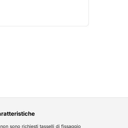
acciamento al supporto della punta
ratteristiche
non sono richiesti tasselli di fissaggio