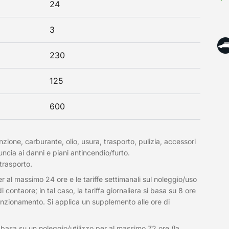
24
3
230
125
600
nzione, carburante, olio, usura, trasporto, pulizia, accessori
uncia ai danni e piani antincendio/furto.
 trasporto.
per al massimo 24 ore e le tariffe settimanali sul noleggio/uso
ontaore; in tal caso, la tariffa giornaliera si basa su 8 ore
unzionamento. Si applica un supplemento alle ore di
si basa su un noleggio/utilizzo per al massimo 72 ore (la