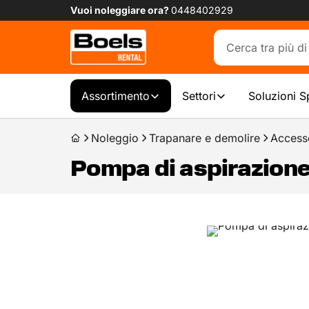
Vuoi noleggiare ora?
0448402929
Assortimento
Settori
Soluzioni S
Noleggio
Trapanare e demolire
Access
Pompa di aspirazion