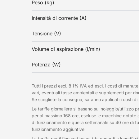
Peso (kg)
Intensità di corrente (A)
Tensione (V)
Volume di aspirazione (l/min)
Potenza (W)
Tutti i prezzi escl. 8.1% IVA ed escl. i costi di manute
vari, eventuali tasse ambientali e supplementi per rin
Se scegliete la consegna, saranno applicati i costi di
Le tariffe giornaliere si basano sul noleggio/utilizzo 
per al massimo 168 ore, escluse le macchine dotate di c
di funzionamento e quella settimanale su 40 ore di f
funzionamento aggiuntive.
La tariffa per il fine settimana (da venerdì a lunedì) 