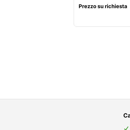
di collegamento per l'all
Prezzo su richiesta
diamantata.
Ca