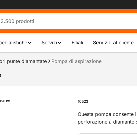
pecialistiche
Servizi
Filiali
Servizio al cliente
ori punte diamantate
Pompa di aspirazione
e
10523
Questa pompa consente il 
perforazione a diamante s
porosi senza bisogno di u