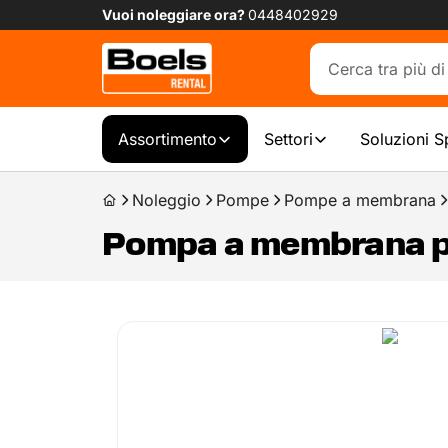
Vuoi noleggiare ora?
0448402929
Assortimento
Settori
Soluzioni S
Noleggio
Pompe
Pompe a membrana
Pompa a membrana pn