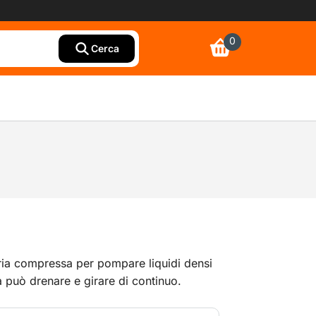
0
Cerca
a compressa per pompare liquidi densi
 può drenare e girare di continuo.
'industria e a sedi dove non è presente