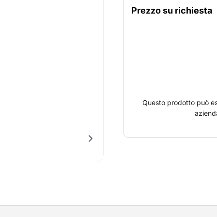
corrente. Questa pompa p
Prezzo su richiesta
rischio di esplosione.
Questo prodotto può es
azienda