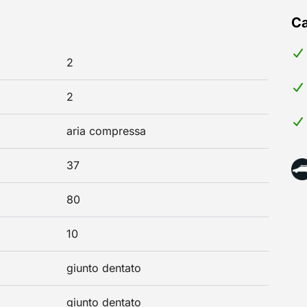
Ca
2
2
aria compressa
37
80
10
giunto dentato
giunto dentato