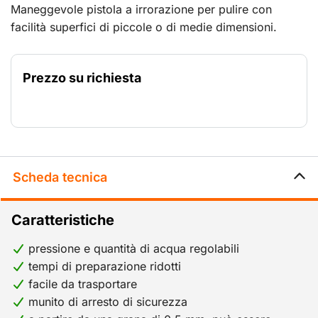
Maneggevole pistola a irrorazione per pulire con
facilità superfici di piccole o di medie dimensioni.
Adatta a quasi qualsiasi tipo di superficie. Consente la
rimozione di diversi tipi di sporco da superfici dure.
Prezzo su richiesta
Grazie alla regolazione di sostanza abrasiva, pressione
e acqua, la pistola può essere impostata per la
rimozione ottimale dello sporco, ad esempio, da pietra
naturale, opere in muratura, calcestruzzo, acciaio,
ghisa, legno massiccio, ecc.
Scheda tecnica
Caratteristiche
pressione e quantità di acqua regolabili
tempi di preparazione ridotti
facile da trasportare
munito di arresto di sicurezza