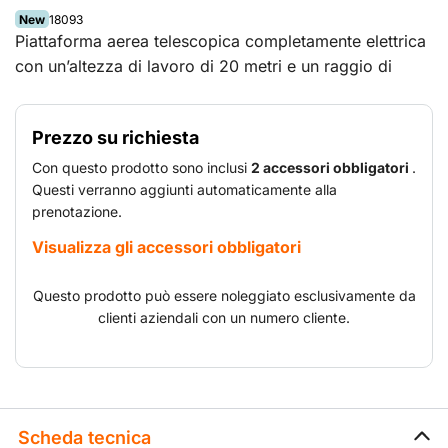
New
18093
Piattaforma aerea telescopica completamente elettrica
con un’altezza di lavoro di 20 metri e un raggio di
azione orizzontale di 13,5 metri.
Prezzo su richiesta
Con questo prodotto sono inclusi
2 accessori obbligatori
.
La piattaforma aerea è dotata di braccio JIB 3D che,
Questi verranno aggiunti automaticamente alla
oltre alla rotazione verticale, ha un raggio di azione
prenotazione.
orizzontale. Con il controllo automatico della trazione
Visualizza gli accessori obbligatori
e l’albero dello sterzo anteriore oscillante, questa
piattaforma aerea telescopica vanta un’ottima
Questo prodotto può essere noleggiato esclusivamente da
manovrabilità sulle superfici irregolari.
clienti aziendali con un numero cliente.
Scheda tecnica