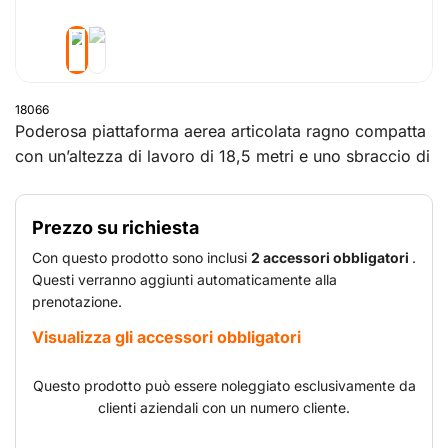
18066
Poderosa piattaforma aerea articolata ragno compatta
con un’altezza di lavoro di 18,5 metri e uno sbraccio di
11 metri. Di serie, la capacità della piattaforma è di 200
kg. Con una larghezza di 89 centimetri, questa
Prezzo su richiesta
piattaforma aerea articolata con cingoli no-marking
passa attraverso pressoché qualsiasi porta e può
Con questo prodotto sono inclusi
2 accessori obbligatori
.
essere utilizzata sia in locali aziendali, sia all’aperto.
Questi verranno aggiunti automaticamente alla
prenotazione.
Visualizza gli accessori obbligatori
Questo prodotto può essere noleggiato esclusivamente da
clienti aziendali con un numero cliente.