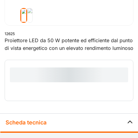
12625
Proiettore LED da 50 W potente ed efficiente dal punto
di vista energetico con un elevato rendimento luminoso
di 38.000 lumen. Questo proiettore da lavoro è ideale
per l'illuminazione temporanea di luoghi di lavoro ed è
adatto per uso interno ed esterno. In combinazione
con il palo da 2 metri, la lampada può essere regolata
con precisione grazie alle funzioni di rotazione e
inclinazione. Questo proiettore consuma poca energia
e produce un calore minimo.
Scheda tecnica