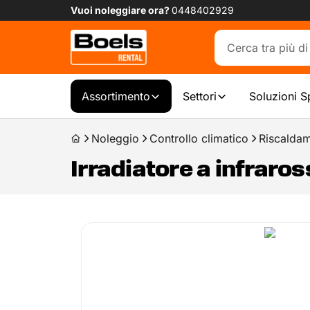
Vuoi noleggiare ora?
0448402929
Assortimento
Settori
Soluzioni S
Noleggio
Controllo climatico
Riscaldam
Irradiatore a infraross