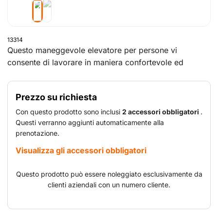
13314
Questo maneggevole elevatore per persone vi
consente di lavorare in maniera confortevole ed
efficiente a grandi altezze, tra scaffalature, all'interno
di magazzini e capannoni industriali. Si presta inoltre
Prezzo su richiesta
all'esecuzione di operazioni di manutenzione,
riparazione e montaggio
Con questo prodotto sono inclusi
2 accessori obbligatori
.
Questi verranno aggiunti automaticamente alla
prenotazione.
Visualizza gli accessori obbligatori
Questo prodotto può essere noleggiato esclusivamente da
clienti aziendali con un numero cliente.