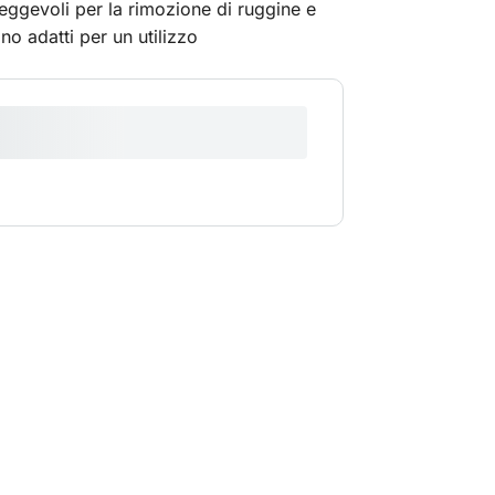
ggevoli per la rimozione di ruggine e
no adatti per un utilizzo
iare anche un compressore elettrico?
ssore elettrico da 400 l (10604).