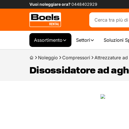
Vuoi noleggiare ora?
0448402929
Assortimento
Settori
Soluzioni S
Noleggio
Compressori
Attrezzature ad 
Disossidatore ad aghi