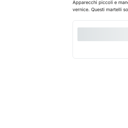
Apparecchi piccoli e mane
vernice. Questi martelli so
continuo.Desideri nolegg
Noleggia il nostro compre