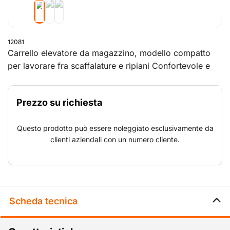
12081
Carrello elevatore da magazzino, modello compatto
per lavorare fra scaffalature e ripiani Confortevole e
sicuro, grazie al sedile di guida regolabile. La
posizione del sedile consente al conducente di avere
Prezzo su richiesta
sempre una buona visuale del carico,
indipendentemente dalla lunghezza. Gli organi di
Questo prodotto può essere noleggiato esclusivamente da
comando sono disposti ordinatamente, l’accelerazione
clienti aziendali con un numero cliente.
e la frenata sono ineguagliabili.
Scheda tecnica