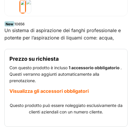
New
10656
Un sistema di aspirazione dei fanghi professionale e
potente per l’aspirazione di liquami come: acqua,
fanghi (di calcestruzzo), olio e refrigeranti liquidi. Da
utilizzare nel settore delle costruzione, ma anche per la
Prezzo su richiesta
pulizia di pavimenti a seguito di inondazioni. Grazie
alla suo sistema di filtraggio unico trifase, e al suo
Con questo prodotto è incluso
1 accessorio obbligatorio
.
galleggiante per la raccolta di ampi volumi, questo
Questi verranno aggiunti automaticamente alla
prenotazione.
aspiraliquidi può essere utilizzato ininterrottamente per
tutto il giorno, smaltendo in fretta fanghi e liquami. Il
Visualizza gli accessori obbligatori
fango finirà in sacchetti speciali che raccolgono liquidi
come fanghi di calcestruzzo, liquami e simili. Questi
Questo prodotto può essere noleggiato esclusivamente da
verranno separati dal resto dei liquidi aspirati e smaltiti
clienti aziendali con un numero cliente.
a parte.