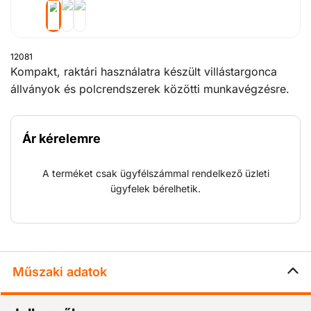
12081
Kompakt, raktári használatra készült villástargonca
állványok és polcrendszerek közötti munkavégzésre.
Az állítható vezetőülésnek köszönhetően kényelmes és
biztonságos. Így a vezető kiválóan rálát a teherre,
Ár kérelemre
függetlenül annak magasságától. Kezelése egyszerű; a
gyorsulás és a fékezés felülmúlhatatlan.
A terméket csak ügyfélszámmal rendelkező üzleti
ügyfelek bérelhetik.
Műszaki adatok