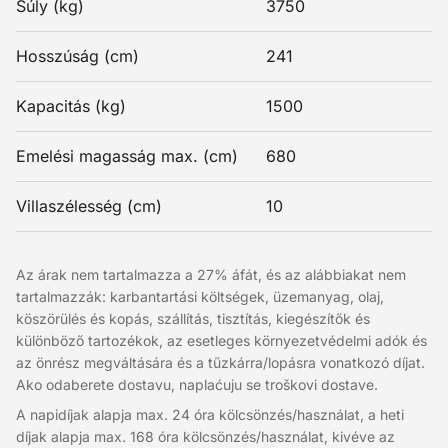
Súly (kg)
3750
Hosszúság (cm)
241
Kapacitás (kg)
1500
Emelési magasság max. (cm)
680
Villaszélesség (cm)
10
Az árak nem tartalmazza a 27% áfát, és az alábbiakat nem
tartalmazzák: karbantartási költségek, üzemanyag, olaj,
köszörülés és kopás, szállítás, tisztítás, kiegészítők és
különböző tartozékok, az esetleges környezetvédelmi adók és
az önrész megváltására és a tűzkárra/lopásra vonatkozó díjat.
Ako odaberete dostavu, naplaćuju se troškovi dostave.
A napidíjak alapja max. 24 óra kölcsönzés/használat, a heti
díjak alapja max. 168 óra kölcsönzés/használat, kivéve az