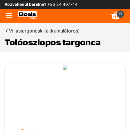
Közvetlenül bérelne?
+36 24 407744
0
Villástargoncák (akkumulátoros)
Tolóoszlopos targonca