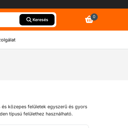
0
Keresés
olgálat
s és közepes felületek egyszerű és gyors
den típusú felülethez használható.
szennyeződéseket és maradványokat a