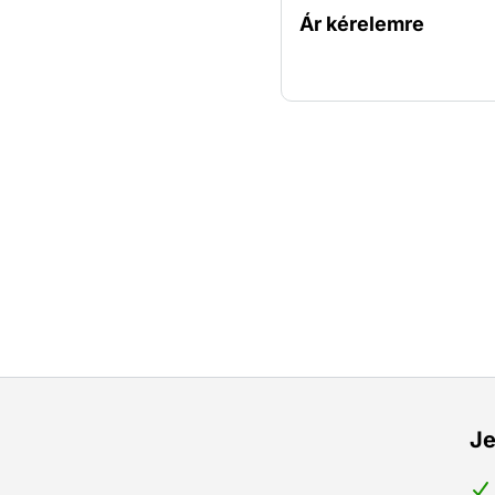
kemény felületekről. A s
Ár kérelemre
állítása révén a szórófúvó
szennyeződések és marad
felületekről, tégláról, be
stb.
Je