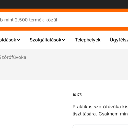
oldások
Szolgáltatások
Telephelyek
Ügyfélsz
Szórófúvóka
10175
Praktikus szórófúvóka ki
tisztítására. Csaknem min
Eltávolítja a különböző 