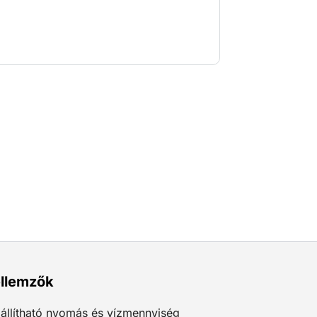
zóróközeg, a nyomás és a vízáramlás
ka optimálisan beállítható a
ványok eltávolítására természetes kő
tonról, acélról, öntöttvasról, keményfáról
llemzők
állítható nyomás és vízmennyiség