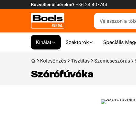
Közvetlenül bérelne?
+36 24 407744
Kínálat
Szektorok
Speciális Meg
Kölcsönzés
Tisztítás
Szemcseszórás
Szórófúvóka