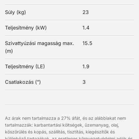
Súly (kg)
23
Teljesítmény (kW)
1.4
Szivattyúzási magasság max.
15.5
(m)
Teljesítmény (LE)
1.9
Csatlakozás (")
3
Az árak nem tartalmazza a 27% áfát, és az alábbiakat nem
tartalmazzák: karbantartási költségek, üzemanyag, olaj,
köszörülés és kopás, szállítás, tisztítás, kiegészítők és
különböző tartozékok, az esetleges környezetvédelmi adók és