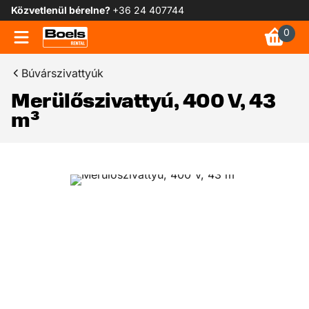
Közvetlenül bérelne?
+36 24 407744
0
Búvárszivattyúk
Merülőszivattyú, 400 V, 43
m³