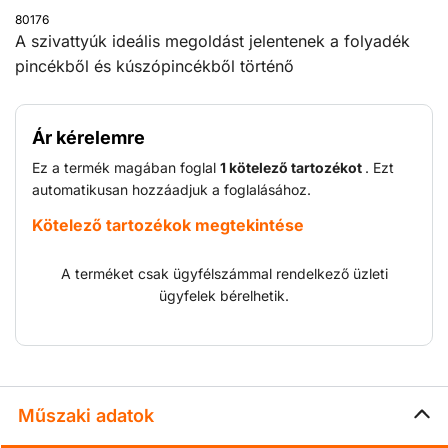
80176
A szivattyúk ideális megoldást jelentenek a folyadék
pincékből és kúszópincékből történő
kiszivattyúzására, az építési gödrök szárazon
tartására, az ipari víz szivattyúzására stb. Kompakt, kis
Ár kérelemre
súlyú kialakításuknak köszönhetően a szivattyúk
nehezen elérhető helyeken is használhatók. A
Ez a termék magában foglal
1 kötelező tartozékot
. Ezt
szivattyúk kiváló minőségű, kopásálló anyagokból
automatikusan hozzáadjuk a foglalásához.
készültek és olajfürdős, dupla mechanikus
Kötelező tartozékok megtekintése
tengelytömítővel vannak felszerelve.
A terméket csak ügyfélszámmal rendelkező üzleti
ügyfelek bérelhetik.
Műszaki adatok