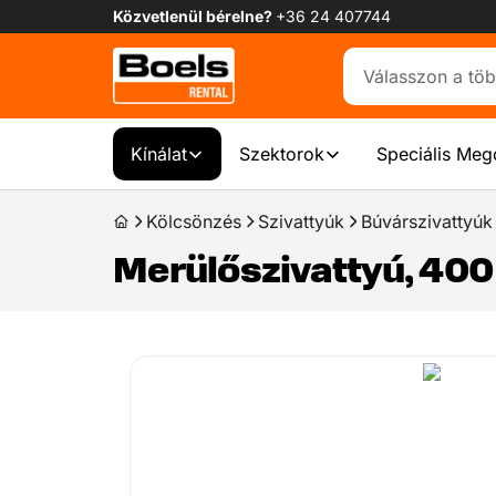
Közvetlenül bérelne?
+36 24 407744
Kínálat
Szektorok
Speciális Meg
Kölcsönzés
Szivattyúk
Búvárszivattyúk
Merülőszivattyú, 400 