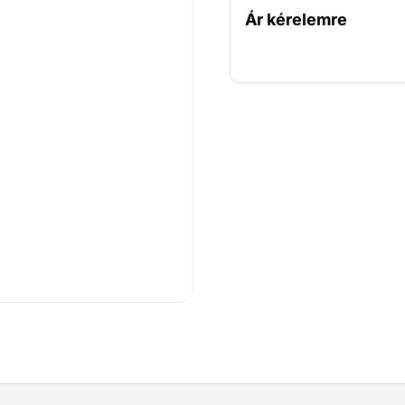
teszi a szivattyút a nagy
Ár kérelemre
például az építési gödrök 
csökkentésére. Kompakt 
könnyen szállítható és te
és a fázisfigyelés extra 
szivattyú praktikus válas
és megbízható vízáthelye