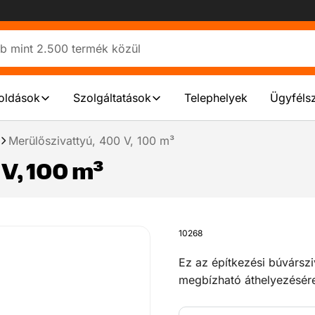
oldások
Szolgáltatások
Telephelyek
Ügyfélsz
Merülőszivattyú, 400 V, 100 m³
V, 100 m³
10268
Ez az építkezési búvársz
megbízható áthelyezésére
infrastrukturális munkák 