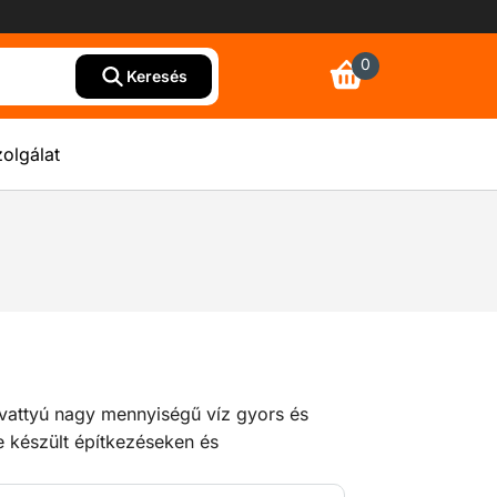
0
Keresés
olgálat
ivattyú nagy mennyiségű víz gyors és
 készült építkezéseken és
során. A masszív kialakítás alkalmassá