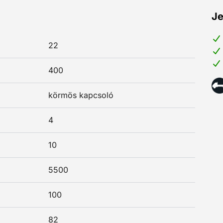
Je
22
400
körmös kapcsoló
4
10
5500
100
82