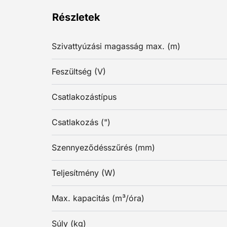
Részletek
Szivattyúzási magasság max. (m)
Feszültség (V)
Csatlakozástípus
Csatlakozás (")
Szennyeződésszűrés (mm)
Teljesítmény (W)
Max. kapacitás (m³/óra)
Súly (kg)