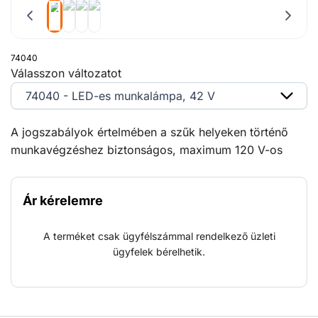
74040
Válasszon változatot
74040 - LED-es munkalámpa, 42 V
A jogszabályok értelmében a szűk helyeken történő
munkavégzéshez biztonságos, maximum 120 V-os
egyenáramú és 50 V-os váltakozóáramú feszültségi
értéket kell tartani. A biztonságos munkavégzés
Ár kérelemre
érdekében széles választékban tartunk készleten 42 V-
os lámpákat, így minden esetben a projekthez
A terméket csak ügyfélszámmal rendelkező üzleti
leginkább megfelelő és jóváhagyott világítórendszert
ügyfelek bérelhetik.
tudjuk biztosítani. Folyamatosan nyomon követjük a
LED világítórendszerek fejlesztését és felhasználási
körét, számos előnyük miatt pedig folyamatosan
bővítjük kínálatunkat.