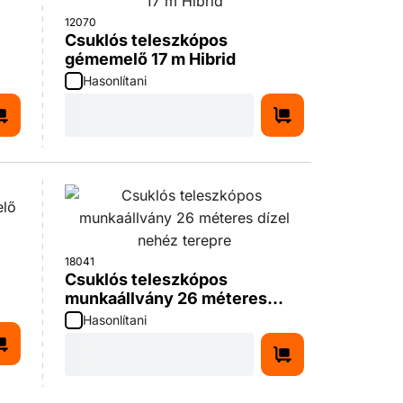
12070
Csuklós teleszkópos
gémemelő 17 m Hibrid
Hasonlítani
18041
Csuklós teleszkópos
munkaállvány 26 méteres
dízel nehéz terepre
Hasonlítani