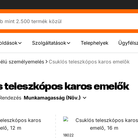
oldások
Szolgáltatások
Telephelyek
Ügyfélsz
célú személyemelés
Csuklós teleszkópos karos emelők
 teleszkópos karos emelők
Rendezés
Munkamagasság (Növ.)
18022