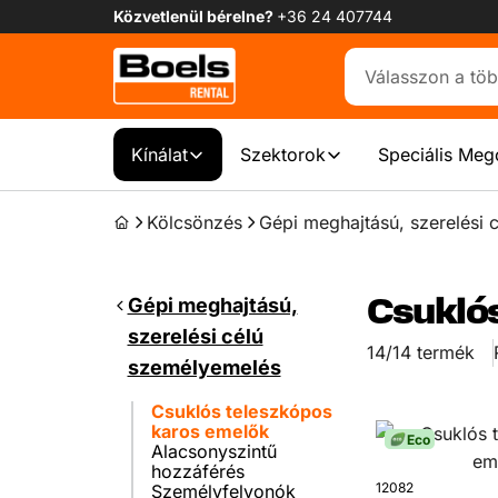
Közvetlenül bérelne?
+36 24 407744
Kínálat
Szektorok
Speciális Meg
Kölcsönzés
Gépi meghajtású, szerelési 
Gépi meghajtású,
Csuklós
szerelési célú
14/14 termék
személyemelés
Csuklós teleszkópos
karos emelők
Eco
Alacsonyszintű
hozzáférés
12082
Személyfelvonók