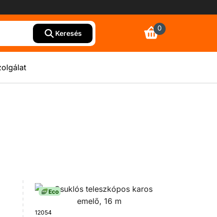
0
Keresés
olgálat
Eco
12054