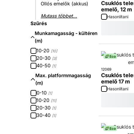
Csuklós tel
Ollós emelők (akkus)
emelő, 12 m
Mutass többet...
Hasonlítani
Szűrés
Munkamagasság - kültéren
(m)
10-20
[10]
Eco
20-30
[3]
40-50
[1]
12069
Csuklós tel
Max. platformmagasság
emelő 17 m
(m)
Hasonlítani
0-10
[1]
10-20
[11]
20-30
[1]
30-40
[1]
Eco