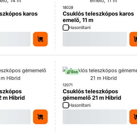
18028
eszkópos karos
Csuklós teleszkópos karos
emelő, 11 m
Hasonlítani
Eco
12071
eszkópos
Csuklós teleszkópos
 m Hibrid
gémemelő 21 m Hibrid
Hasonlítani